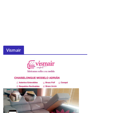
Vismair