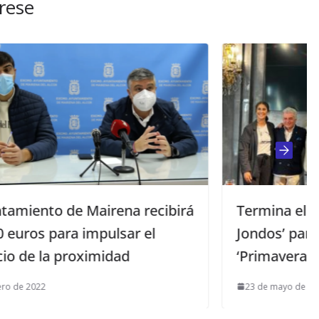
rese
ecibirá
Termina el ciclo de los ‘Viernes
l
Jondos’ para dar paso en junio a la
‘Primavera Jonda’
23 de mayo de 2025