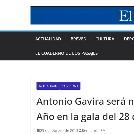
Skip
to
content
ACTUALIDAD
BREVES
CULTURA
DEP
EL CUADERNO DE LOS PASAJES
ACTUALIDAD
SOCIEDAD
Antonio Gavira será
Año en la gala del 28
25 de febrero de 2013
Redacción PM