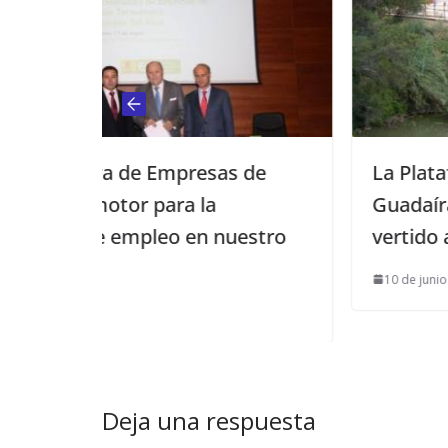
esas de
La Plataforma Cívica “Salvemo
la
Guadaíra” denuncia un nuevo
n nuestro
vertido al cauce del río Guada
10 de junio de 2013
Deja una respuesta