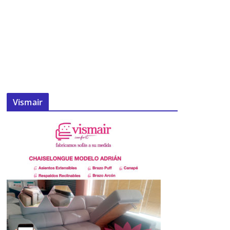
Vismair