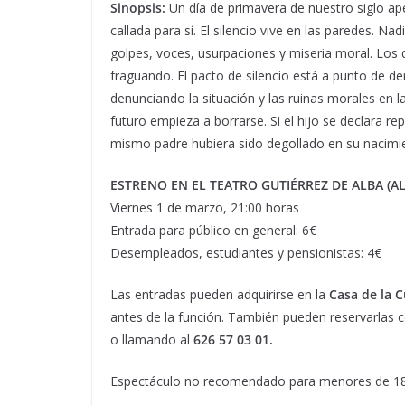
Sinopsis:
Un día de primavera de nuestro siglo ape
callada para sí. El silencio vive en las paredes. N
golpes, voces, usurpaciones y miseria moral. Los 
fraguando. El pacto de silencio está a punto de d
denunciando la situación y las ruinas morales en la
futuro empieza a borrarse. Si el hijo se declara re
mismo padre hubiera sido degollado en su nacim
ESTRENO EN EL TEATRO GUTIÉRREZ DE ALBA (A
Viernes 1 de marzo, 21:00 horas
Entrada para público en general: 6€
Desempleados, estudiantes y pensionistas: 4€
Las entradas pueden adquirirse en la
Casa de la C
antes de la función. También pueden reservarlas 
o llamando al
626 57 03 01.
Espectáculo no recomendado para menores de 18