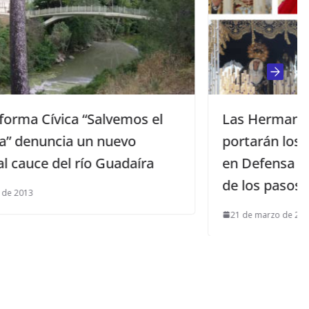
s el
Las Hermandades de Mairena
portarán los pins «Pies Preciosos»
íra
en Defensa de la Vida en cada uno
de los pasos de sus Vírgenes
21 de marzo de 2024