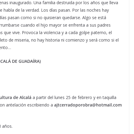
nas inaugurado. Una familia destruida por los años que lleva
adie habla de la verdad. Los días pasan. Por las noches hay
días pasan como si no quisieran quedarse. Algo se está
errumbarse cuando el hijo mayor se enfrenta a sus padres
s que vive. Provoca la violencia y a cada golpe paterno, el
pleto de miseria, no hay historia ni comienzo y será como si el
iento…
LCALÁ DE GUADAÍRA)
ultura de Alcalá
a partir del lunes 25 de febrero y en taquilla
con antelación escribiendo a
ajtcerradoporobra@hotmail.com
 años.