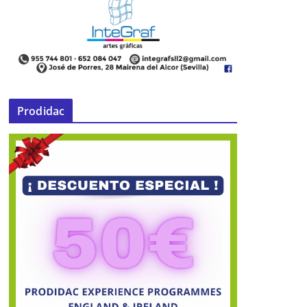
Prodidac
La Aceleradora de Empresas de
Mairena, un motor para la
generación de empleo en nuestro
pueblo
24 de mayo de 2015