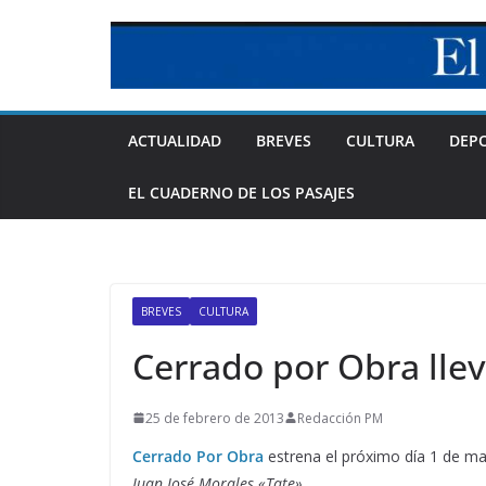
Skip
to
content
ACTUALIDAD
BREVES
CULTURA
DEP
EL CUADERNO DE LOS PASAJES
BREVES
CULTURA
Cerrado por Obra llev
25 de febrero de 2013
Redacción PM
Cerrado Por Obra
estrena el próximo día 1 de m
Juan José Morales «Tate».