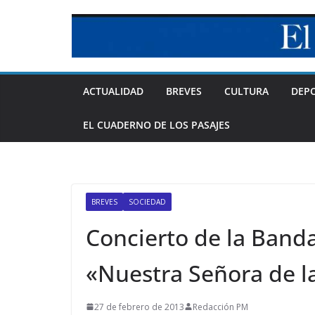
Skip
to
content
ACTUALIDAD
BREVES
CULTURA
DEP
EL CUADERNO DE LOS PASAJES
BREVES
SOCIEDAD
Concierto de la Band
«Nuestra Señora de l
27 de febrero de 2013
Redacción PM