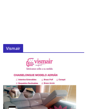
Vismair