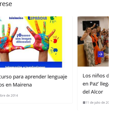
rese
Los niños del programa ‘Vacacione
enguaje
en Paz’ llegaron a El Viso y Mairena
del Alcor
11 de julio de 2025