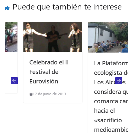
Puede que también te interese
Celebrado el II
La Plataforma
Festival de
ecologista de
Eurovisión
Los Alcores
considera que la
17 de junio de 2013
comarca camina
hacia el
«sacrificio
medioambiental