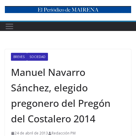
Skip
to
content
BREVES
SOCIEDAD
Manuel Navarro
Sánchez, elegido
pregonero del Pregón
del Costalero 2014
24 de abril de 2013
Redacción PM