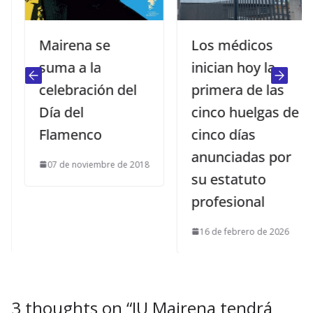
Mairena se
Los médicos
suma a la
inician hoy la
celebración del
primera de las
Día del
cinco huelgas de
Flamenco
cinco días
anunciadas por
07 de noviembre de 2018
su estatuto
profesional
16 de febrero de 2026
3 thoughts on “
IU Mairena tendrá