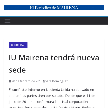
Skip
to
content
ACTUALIDAD
IU Mairena tendrá nueva
sede
20 de febrero de 2013
Sara Domínguez
El
conflicto interno
en Izquierda Unida ha derivado en
que ambas partes tiren por su lado. Desde que el 11 de
junio de 2011 se conformara la actual corporación
municipal, los concejales de IU, Patricia Marín, Federico