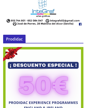
El Castillo de Alcalá de Guadaíra
Prodidac
salta al conocido videojuego de
estrategia ‘Stronghold’
01 de febrero de 2025