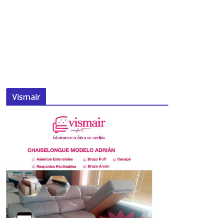
Vismair