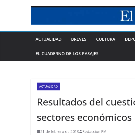
Skip
to
content
ACTUALIDAD
BREVES
CULTURA
DEP
EL CUADERNO DE LOS PASAJES
ACTUALIDAD
Resultados del cuestio
sectores económicos 
21 de febrero de 2013
Redacción PM