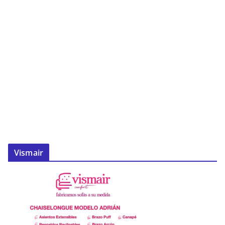
Vismair