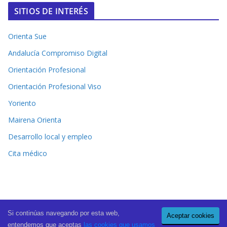
SITIOS DE INTERÉS
Orienta Sue
Andalucía Compromiso Digital
Orientación Profesional
Orientación Profesional Viso
Yoriento
Mairena Orienta
Desarrollo local y empleo
Cita médico
Si continúas navegando por esta web,
Aceptar cookies
Copyright © 2026
El Periódico de Mairena
. All rights reserved.
entendemos que aceptas
las cookies que usamos