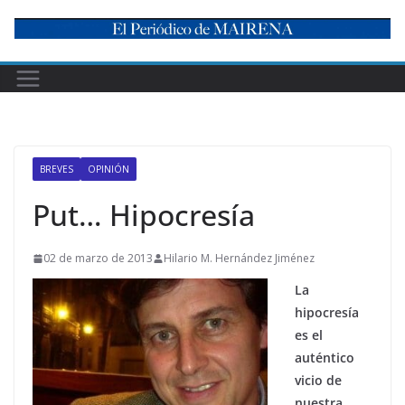
Skip
to
content
BREVES
OPINIÓN
Put… Hipocresía
02 de marzo de 2013
Hilario M. Hernández Jiménez
La
hipocresía
es el
auténtico
vicio de
nuestra