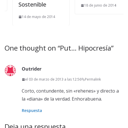
Sostenible
18 de junio de 2014
14 de mayo de 2014
One thought on “
Put… Hipocresía
”
Outrider
el 03 de marzo de 2013 a las 12:56
Permalink
Corto, contundente, sin «rehenes» y directo a
la «diana» de la verdad. Enhorabuena.
Respuesta
Deja una respuesta