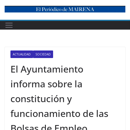
Skip
to
content
ACTUALIDAD
SOCIEDAD
El Ayuntamiento
informa sobre la
constitución y
funcionamiento de las
Bolsas de Empleo