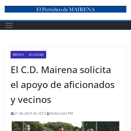
Skip
to
content
BREVES
SOCIEDAD
El C.D. Mairena solicita
el apoyo de aficionados
y vecinos
21 de abril de 2013
Redacción PM