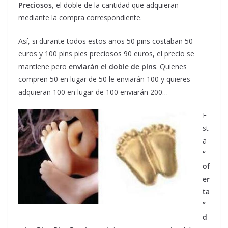
Preciosos
, el doble de la cantidad que adquieran
mediante la compra correspondiente.
Así, si durante todos estos años 50 pins costaban 50
euros y 100 pins pies preciosos 90 euros, el precio se
mantiene pero
enviarán el doble de pins
. Quienes
compren 50 en lugar de 50 le enviarán 100 y quieres
adquieran 100 en lugar de 100 enviarán 200…
E
st
a
“
of
er
ta
”
d