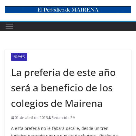
Skip
to
content
BREVES
La preferia de este año
será a beneficio de los
colegios de Mairena
01 de abril de 2013
Redacción PM
A esta preferia no le faltará detalle, desde un tren
turístico pasando por un puesto de churros, Kiosko de