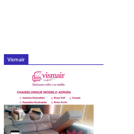
Vismair