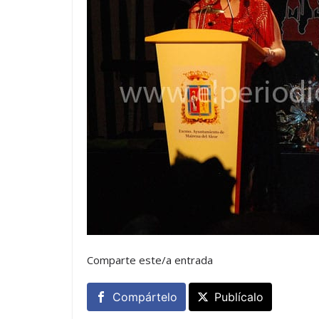
Comparte este/a entrada
Compártelo
Publícalo