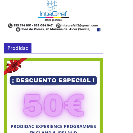
firme de la autovía A-92 entre Alcalá
de Guadaíra y Arahal
12 de noviembre de 2025
Prodidac