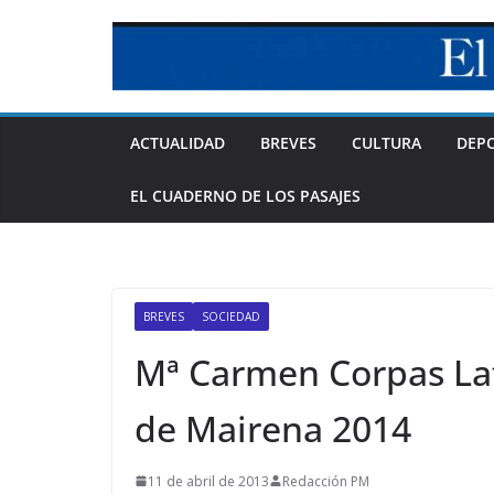
Skip
to
content
ACTUALIDAD
BREVES
CULTURA
DEP
EL CUADERNO DE LOS PASAJES
BREVES
SOCIEDAD
Mª Carmen Corpas Lat
de Mairena 2014
11 de abril de 2013
Redacción PM