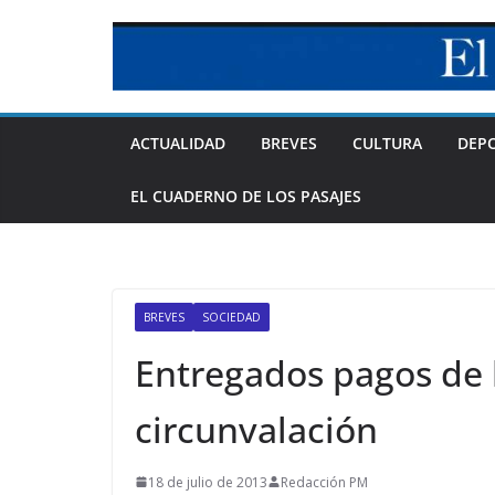
Skip
to
content
ACTUALIDAD
BREVES
CULTURA
DEP
EL CUADERNO DE LOS PASAJES
BREVES
SOCIEDAD
Entregados pagos de 
circunvalación
18 de julio de 2013
Redacción PM