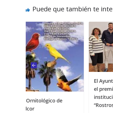
Puede que también te inte
El Ayuntamiento de Carmona 
el premio a la mejor campaña
institucional por su iniciativa
co de
“Rostros robados”