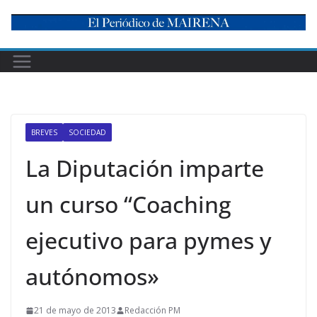
Skip
to
content
BREVES
SOCIEDAD
La Diputación imparte
un curso “Coaching
ejecutivo para pymes y
autónomos»
21 de mayo de 2013
Redacción PM