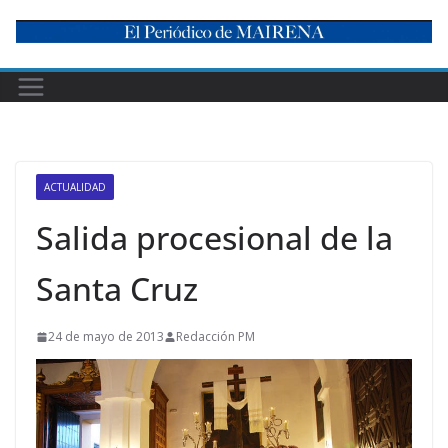
Skip
to
content
ACTUALIDAD
Salida procesional de la
Santa Cruz
24 de mayo de 2013
Redacción PM