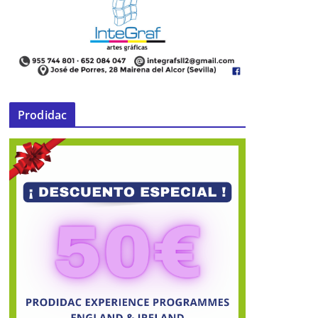
Guardia Civil intercepta un turismo
en Mairena con 90kg de tabaco en
hoja
Prodidac
24 de abril de 2017