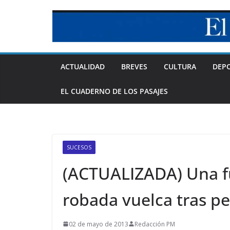
Skip
to
content
ACTUALIDAD
BREVES
CULTURA
DEP
EL CUADERNO DE LOS PASAJES
SUCESOS
(ACTUALIZADA) Una f
robada vuelca tras pe
02 de mayo de 2013
Redacción PM