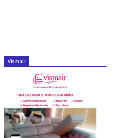
Vismair