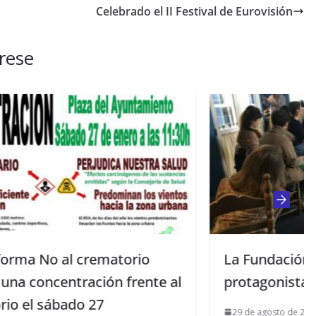
Celebrado el II Festival de Eurovisión
rese
io
La Fundación Cristina Heeren
nte al
protagonista la noche del miércole
29 de agosto de 2017