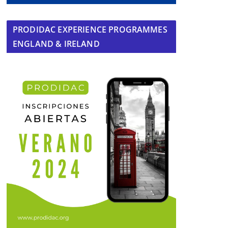
PRODIDAC EXPERIENCE PROGRAMMES
ENGLAND & IRELAND
La Sala de Acceso a la Mina de
s
Alconchel llevará el nombre de José
Millán Naranjo