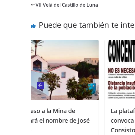
VII Velá del Castillo de Luna
Puede que también te inte
ina de
La plataforma No al cremator
bre de José
convoca una concentración fre
Consistorio el sábado 27