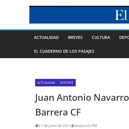
Skip
to
content
ACTUALIDAD
BREVES
CULTURA
DEP
EL CUADERNO DE LOS PASAJES
ACTUALIDAD
DEPORTE
Juan Antonio Navarro
Barrera CF
17 de junio de 2013
Redacción PM