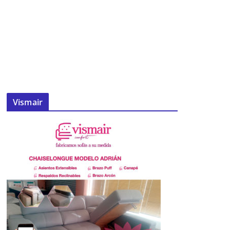
Vismair