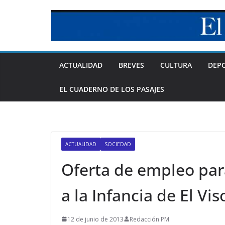
Skip
to
content
ACTUALIDAD
BREVES
CULTURA
DEP
EL CUADERNO DE LOS PASAJES
ACTUALIDAD
SOCIEDAD
Oferta de empleo para
a la Infancia de El Vis
12 de junio de 2013
Redacción PM