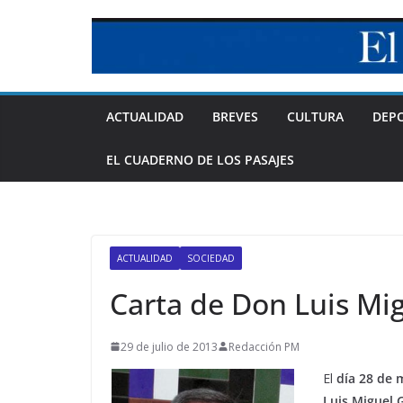
Skip
to
content
ACTUALIDAD
BREVES
CULTURA
DEP
EL CUADERNO DE LOS PASAJES
ACTUALIDAD
SOCIEDAD
Carta de Don Luis Mi
29 de julio de 2013
Redacción PM
El
día 28 de 
Luis Miguel 