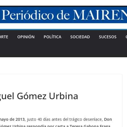
ORTE
OPINIÓN
POLÍTICA
SOCIEDAD
SUCESOS
guel Gómez Urbina
mayo de 2013
, justo 40 días antes del trágico desenlace,
Don
Gómez Urbina respondía por carta a Teresa Gahona Fraga
,