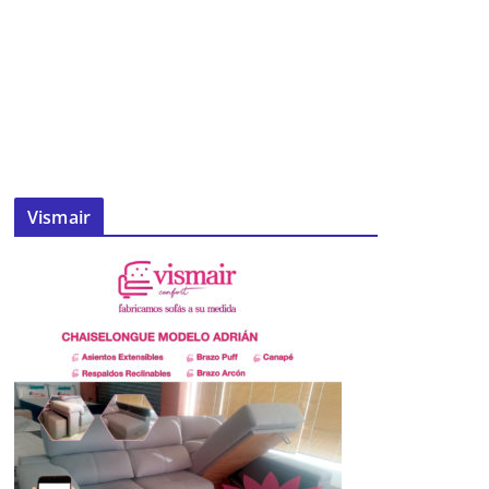
Vismair