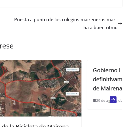
Puesta a punto de los colegios maireneros marc
ha a buen ritmo
rese
Gobierno Local aprueba
definitivamente Plan Emplea Joven
de Mairena
29 de agosto de 2014
ena