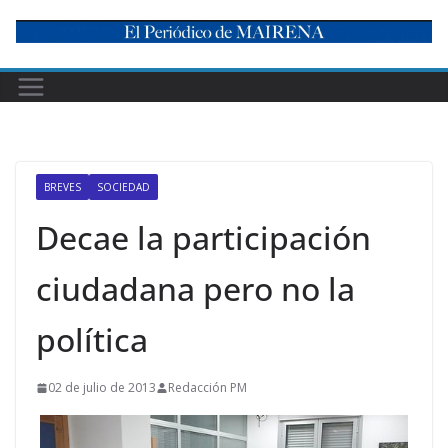
Skip
to
content
BREVES
SOCIEDAD
Decae la participación
ciudadana pero no la
política
02 de julio de 2013
Redacción PM