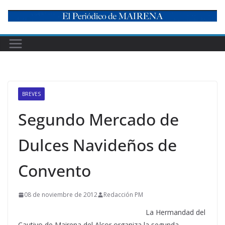
Skip
to
content
BREVES
Segundo Mercado de
Dulces Navideños de
Convento
08 de noviembre de 2012
Redacción PM
La Hermandad del
Cautivo de Mairena del Alcor organiza la segunda