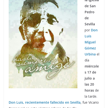
de San
Pedro
de
Sevilla
por
Don
Luis
Miguel
Gómez
Urbina
el
día
miércole
s 17 de
julio a
las 20
horas
de
la tarde.
Don Luis, recientemente fallecido en Sevilla
, fue Vicario