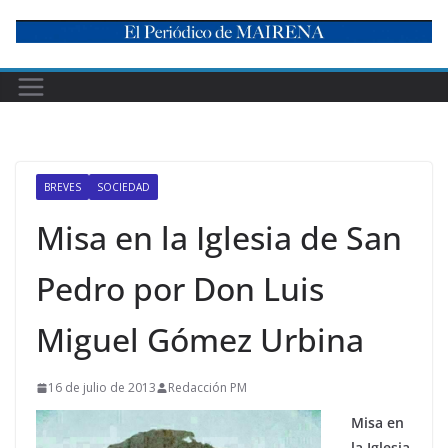
Skip
to
content
BREVES
SOCIEDAD
Misa en la Iglesia de San
Pedro por Don Luis
Miguel Gómez Urbina
16 de julio de 2013
Redacción PM
Misa en
la Iglesia