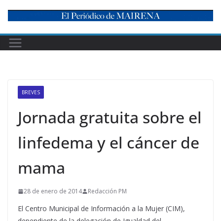
Skip
to
content
BREVES
Jornada gratuita sobre el
linfedema y el cáncer de
mama
28 de enero de 2014
Redacción PM
El Centro Municipal de Información a la Mujer (CIM),
dependiente de la delegación de Igualdad del