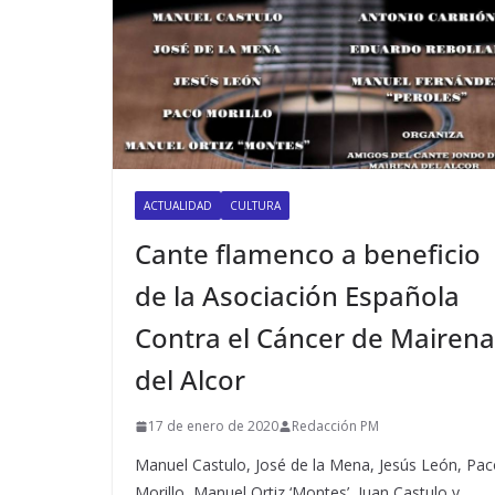
ACTUALIDAD
CULTURA
Cante flamenco a beneficio
de la Asociación Española
Contra el Cáncer de Mairena
del Alcor
17 de enero de 2020
Redacción PM
Manuel Castulo, José de la Mena, Jesús León, Pa
Morillo, Manuel Ortiz ‘Montes’, Juan Castulo y