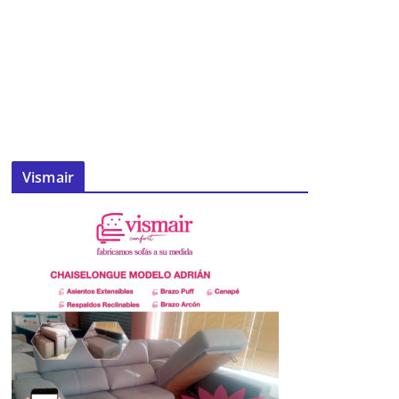
Vismair