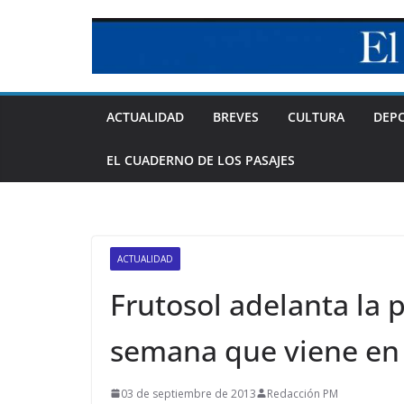
Skip
to
content
ACTUALIDAD
BREVES
CULTURA
DEP
EL CUADERNO DE LOS PASAJES
ACTUALIDAD
Frutosol adelanta la p
semana que viene en 
03 de septiembre de 2013
Redacción PM