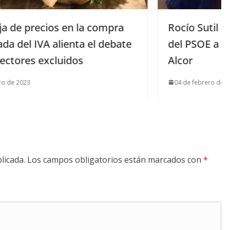
mpra
Rocío Sutil Domínguez candidata
debate
del PSOE a alcaldesa de Mairena de
Alcor
04 de febrero de 2015
licada.
Los campos obligatorios están marcados con
*