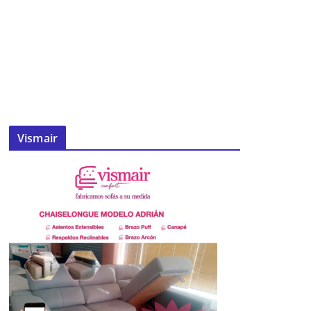
Vismair