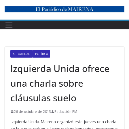
Skip
to
content
ACTUALIDAD
POLÍTICA
Izquierda Unida ofrece
una charla sobre
cláusulas suelo
26 de octubre de 2013
Redacción PM
Izquierda Unida-Mairena organizó este jueves una charla
en la que invitaban a llevar recibos bancarios, escrituras o