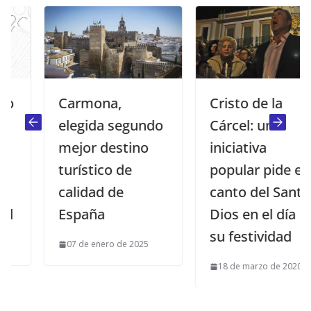
Carmona,
Cristo de la
elegida segundo
Cárcel: una
mejor destino
iniciativa
turístico de
popular pide el
calidad de
canto del Santo
España
Dios en el día de
su festividad
07 de enero de 2025
18 de marzo de 2020