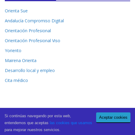
Orienta Sue
Andalucía Compromiso Digital
Orientación Profesional
Orientación Profesional Viso
Yoriento
Mairena Orienta
Desarrollo local y empleo
Cita médico
Si continúas navegando por esta web,
Aceptar cookies
Copyright © 2026
El Periódico de Mairena
. All rights reserved.
entendemos que aceptas
las cookies que usamos
Theme:
ColorMag Pro
by ThemeGrill. Powered by
WordPress
.
para mejorar nuestros servicios.