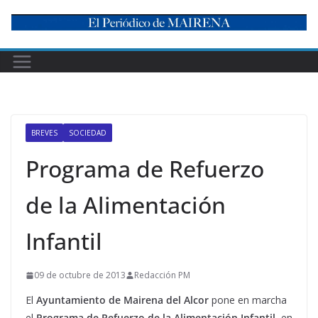
Skip
to
content
BREVES
SOCIEDAD
Programa de Refuerzo
de la Alimentación
Infantil
09 de octubre de 2013
Redacción PM
El
Ayuntamiento de Mairena del Alcor
pone en marcha
el
Programa de Refuerzo de la Alimentación Infantil
, en