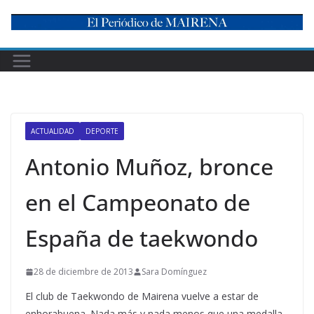
Skip
to
content
ACTUALIDAD
DEPORTE
Antonio Muñoz, bronce
en el Campeonato de
España de taekwondo
28 de diciembre de 2013
Sara Domínguez
El club de Taekwondo de Mairena vuelve a estar de
enhorabuena. Nada más y nada menos que una medalla