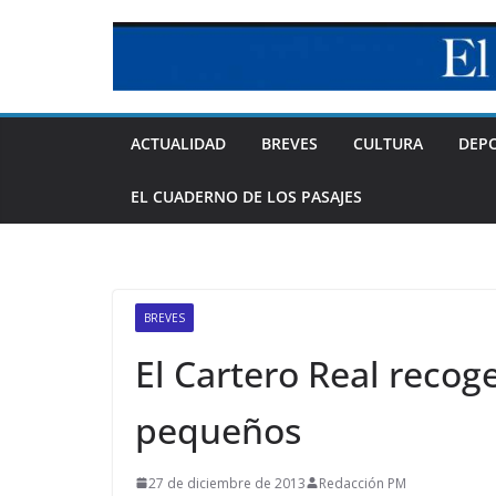
Skip
to
content
ACTUALIDAD
BREVES
CULTURA
DEP
EL CUADERNO DE LOS PASAJES
BREVES
El Cartero Real recoge
pequeños
27 de diciembre de 2013
Redacción PM