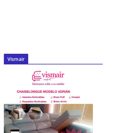
Vismair