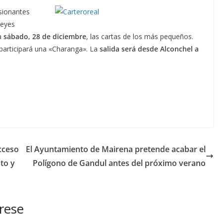
usionantes
Reyes
a
sábado, 28 de diciembre
, las cartas de los más pequeños.
 participará una «Charanga». La
salida será desde Alconchel a
cceso
El Ayuntamiento de Mairena pretende acabar el
to y
Polígono de Gandul antes del próximo verano
rese