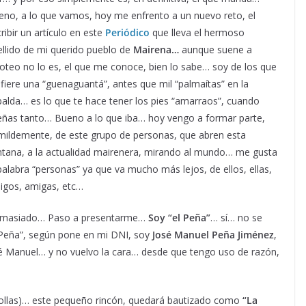
eno, a lo que vamos, hoy me enfrento a un nuevo reto, el
ribir un artículo en este
Periódico
que lleva el hermoso
ellido de mi querido pueblo de
Mairena…
aunque suene a
oteo no lo es, el que me conoce, bien lo sabe… soy de los que
fiere una “guenaguantá”, antes que mil “palmaítas” en la
alda… es lo que te hace tener los pies “amarraos”, cuando
eñas tanto… Bueno a lo que iba… hoy vengo a formar parte,
mildemente, de este grupo de personas, que abren esta
ntana, a la actualidad mairenera, mirando al mundo… me gusta
palabra “personas” ya que va mucho más lejos, de ellos, ellas,
igos, amigas, etc…
demasiado… Paso a presentarme…
Soy “el Peña”
… sí… no se
Peña”, según pone en mi DNI, soy
José Manuel Peña Jiménez
,
sé Manuel… y no vuelvo la cara… desde que tengo uso de razón,
enrollas)… este pequeño rincón, quedará bautizado como
“La