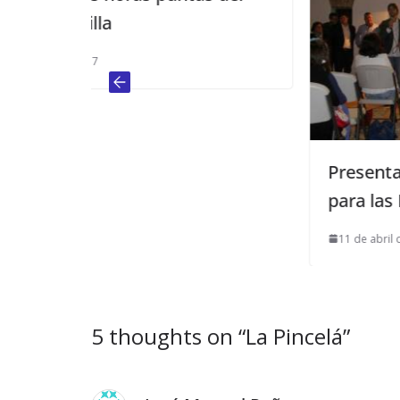
Presentados los candidatos de
para las Elecciones Locales
11 de abril de 2015
5 thoughts on “
La Pincelá
”