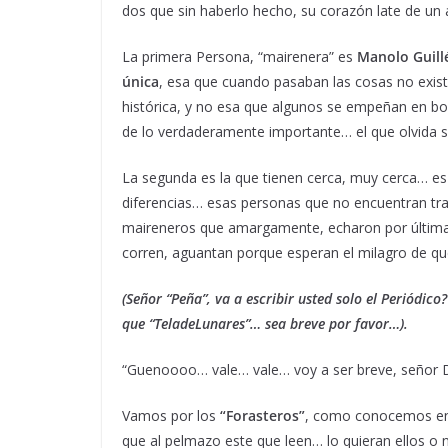
dos que sin haberlo hecho, su corazón late de un a
La primera Persona, “mairenera” es
Manolo Guill
única
, esa que cuando pasaban las cosas no exis
histórica, y no esa que algunos se empeñan en bo
de lo verdaderamente importante… el que olvida su
La segunda es la que tienen cerca, muy cerca… es
diferencias… esas personas que no encuentran tra
maireneros que amargamente, echaron por última v
corren, aguantan porque esperan el milagro de qu
(Señor “Peña”, va a escribir usted solo el Periódic
que “TeladeLunares”… sea breve por favor…).
“Guenoooo… vale… vale… voy a ser breve, señor 
Vamos por los
“Forasteros”
, como conocemos en 
que al pelmazo este que leen… lo quieran ellos o