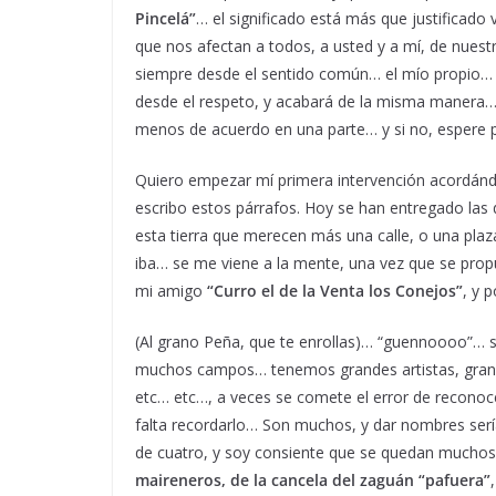
Pincelá”
… el significado está más que justificado 
que nos afectan a todos, a usted y a mí, de nuest
siempre desde el sentido común… el mío propio… A
desde el respeto, y acabará de la misma manera…
menos de acuerdo en una parte… y si no, espere pa
Quiero empezar mí primera intervención acordán
escribo estos párrafos. Hoy se han entregado las 
esta tierra que merecen más una calle, o una pla
iba… se me viene a la mente, una vez que se pro
mi amigo
“Curro el de la Venta los Conejos”
, y 
(Al grano Peña, que te enrollas)… “guennoooo”… se
muchos campos… tenemos grandes artistas, gran
etc… etc…, a veces se comete el error de reconoc
falta recordarlo… Son muchos, y dar nombres ser
de cuatro, y soy consiente que se quedan mucho
maireneros, de la cancela del zaguán “pafuera”