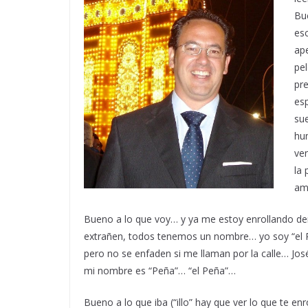
Bu
esc
ap
pel
pre
esp
su
hu
ve
la 
am
Bueno a lo que voy… y ya me estoy enrollando 
extrañen, todos tenemos un nombre… yo soy “el 
pero no se enfaden si me llaman por la calle… Jo
mi nombre es “Peña”… “el Peña”…
Bueno a lo que iba (“illo” hay que ver lo que te 