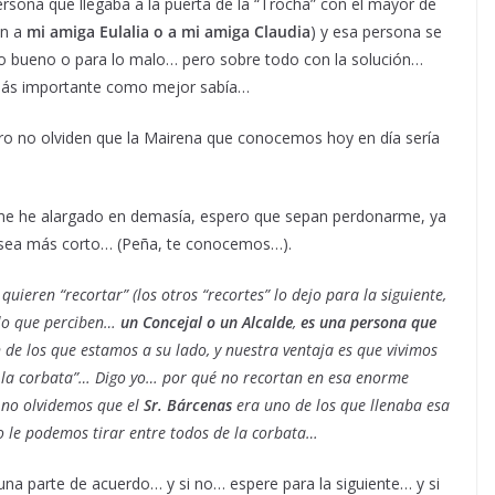
rsona que llegaba a la puerta de la “Trocha” con el mayor de
en a
mi amiga Eulalia o a mi amiga Claudia
) y esa persona se
a lo bueno o para lo malo… pero sobre todo con la solución…
más importante como mejor sabía…
no olviden que la Mairena que conocemos hoy en día sería
me he alargado en demasía, espero que sepan perdonarme, ya
te sea más corto… (Peña, te conocemos…).
quieren “recortar” (los otros “recortes” lo dejo para la siguiente,
 lo que perciben…
un Concejal o un Alcalde
,
es una persona que
n de los que estamos a su lado, y nuestra ventaja es que vivimos
de la corbata”… Digo yo… por qué no recortan en esa enorme
 no olvidemos que el
Sr. Bárcenas
era uno de los que llenaba esa
o le podemos tirar entre todos de la corbata…
a parte de acuerdo… y si no… espere para la siguiente… y si