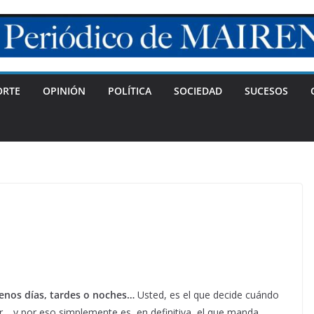
ORTE
OPINIÓN
POLÍTICA
SOCIEDAD
SUCESOS
enos días, tardes o noches…
Usted, es el que decide cuándo
r… y por eso simplemente es, en definitiva, el que manda…