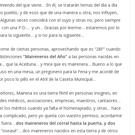
viniendo del que viene… En él, se tratarán temas del día a día
ro pueblo, y de esos que de una manera u otra, nos influyen,
lgunas veces coincidirá con el suyo y otras no, pero siempre
 con una P.D.:… y un… Gracias por leerme… estaremos por lo
ra la siguiente… y si no para la siguiente…
dome de ciertas personas, aprovechando que es “28F” cuando
distinciones
“Maireneros del Año”
a las personas nacidas en
za… que la Aceituna… y mira que es mairenera… Bueno a lo que
puso en una mesa, un pregonero para la Feria y me acordé de
por poco lo pillo en el Atril de la Caseta Municipal…
ñores, Mairena es una tierra fértil en personas insignes, en
des médicos, asociaciones, empresas, maestros, cantaores…
er los méritos cuando ya falta el homenajeado, y otras… hace
ía complicado, pero yo quería con vuestro permiso, acordarme
s fuera…
dos maireneros del corral hasta la puerta, y dos
, “oseasé”… dos maireneros nacidos en esta tierra y de otros