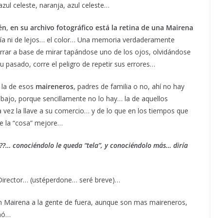
zul celeste, naranja, azul celeste…
én
,
en su archivo fotográfico está la retina de una Mairena
tía ni de lejos… el color… Una memoria verdaderamente
rrar a base de mirar tapándose uno de los ojos, olvidándose
 pasado, corre el peligro de repetir sus errores…
 la de esos
maireneros
, padres de familia o no, ahí no hay
bajo, porque sencillamente no lo hay… la de aquellos
ez la llave a su comercio… y de lo que en los tiempos que
e la “cosa” mejore…
o???… conociéndolo le queda “tela”, y conociéndolo más… diría
Director… (ustéperdone… seré breve)…
Mairena a la gente de fuera, aunque son mas maireneros,
 nó…