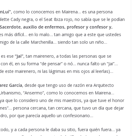
nLuí”
, como lo conocemos en Mairena… es una persona
lette Cady negra, o el Seat Ibiza rojo, no sabía que se le podían
 Sacerdote, auxilio de enfermos, profesor y confesor y,
es más difícil… en lo malo… tan amigo que a este que ustedes
amigo de la calle Marchenilla… siendo tan solo un niño…
 es ese
“Jai”
, tan mairenero, a todas las personas que se
 con él, en su forma “de pensar” o nó… nunca falto un “Jai”…
de este mairenero, ni las lágrimas en mis ojos al leerlas)…
arez García
, desde que tengo uso de razón era Arquitecto
 de Urbanismo, “Ansermo”, como lo conocemos en Mairena…
 ya que lo considero uno de mis maestros, ya que tuve el honor
nes”… persona cercana, tan cercana, que tuvo un día que dejar
dro, por que parecía aquello un confesionario…
 todo, y a cada persona le daba su sitio, fuera quién fuera… ya