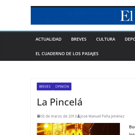
Skip
to
content
ACTUALIDAD
BREVES
CULTURA
DEP
EL CUADERNO DE LOS PASAJES
BREVES
OPINIÓN
La Pincelá
03 de marzo de 2013
José Manuel Peña Jiménez
Bu
lee