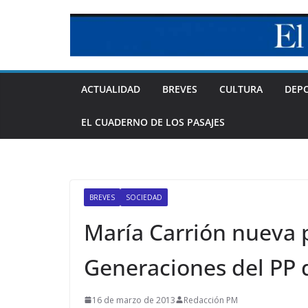
Skip
to
content
ACTUALIDAD
BREVES
CULTURA
DEP
EL CUADERNO DE LOS PASAJES
BREVES
SOCIEDAD
María Carrión nueva 
Generaciones del PP 
16 de marzo de 2013
Redacción PM