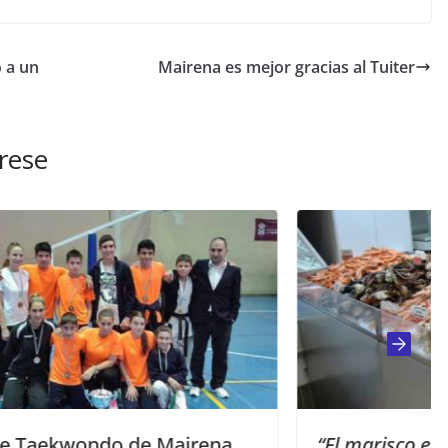
 a un
Mairena es mejor gracias al Tuiter
rese
ena
“El marisco es el rey de las mesas en