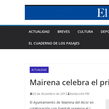
Skip
to
content
ACTUALIDAD
BREVES
CULTURA
DEP
EL CUADERNO DE LOS PASAJES
ACTUALIDAD
Mairena celebra el 
20 de diciembre de 2013
Redacción PM
El Ayuntamiento de Mairena del Alcor en
colaboración con Eventali organiza el I