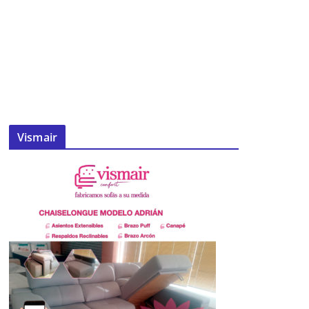
Vismair