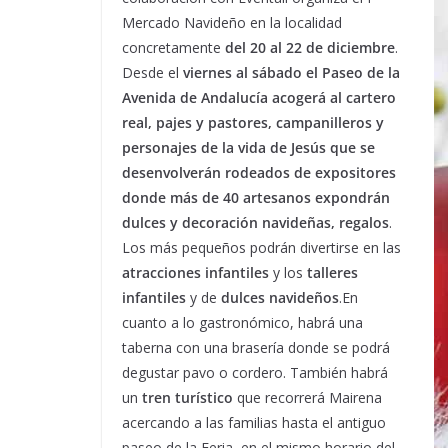
Mercado Navideño en la localidad
concretamente
del 20 al 22 de diciembre
.
Desde el
viernes al sábado el Paseo de la
Avenida de Andalucía acogerá al cartero
real, pajes y pastores, campanilleros y
personajes de la vida de Jesús que se
desenvolverán rodeados de expositores
donde más de 40 artesanos expondrán
dulces y decoración navideñas, regalos
.
Los más pequeños podrán divertirse en las
atracciones infantiles
y los
talleres
infantiles
y de
dulces navideños
.En
cuanto a lo gastronómico, habrá una
taberna con una brasería donde se podrá
degustar pavo o cordero. También habrá
un
tren turístico
que recorrerá Mairena
acercando a las familias hasta el antiguo
paseo de la Feria, en el mismo horario del