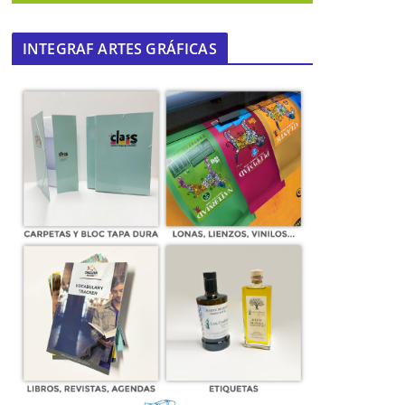
INTEGRAF ARTES GRÁFICAS
El grupo de senderismo ‘El Escarpe’
promueve una campaña de la
limpieza de la Vía Verde
15 de marzo de 2017