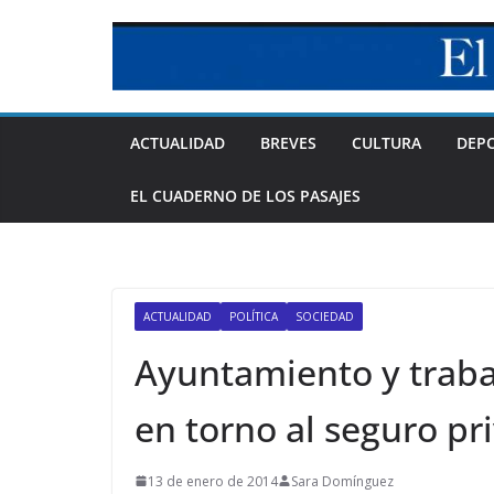
Skip
to
content
ACTUALIDAD
BREVES
CULTURA
DEP
EL CUADERNO DE LOS PASAJES
ACTUALIDAD
POLÍTICA
SOCIEDAD
Ayuntamiento y traba
en torno al seguro pr
13 de enero de 2014
Sara Domínguez