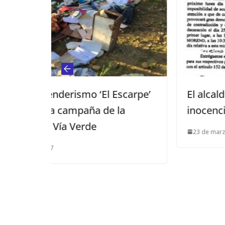
El Escarpe’
El alcalde sigue manteniendo
de la
inocencia
23 de marzo de 2011