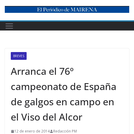
Skip
to
content
BREVES
Arranca el 76º
campeonato de España
de galgos en campo en
el Viso del Alcor
12 de enero de 2014
Redacción PM