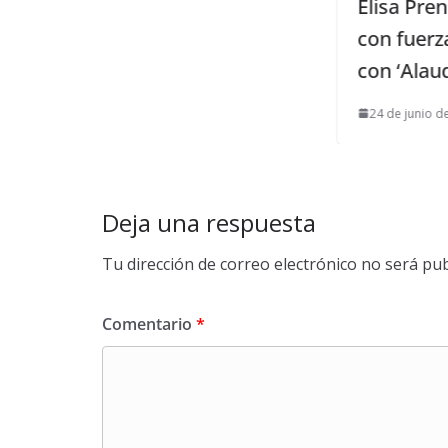
Elisa Prenda y su violín irrum
con fuerza en el mundo discog
con ‘Alauda’
24 de junio de 2020
Deja una respuesta
Tu dirección de correo electrónico no será pub
Comentario
*