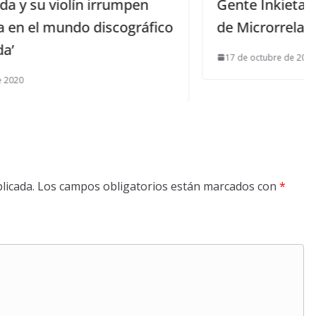
pen
Gente Inkieta celebra el I Certamen
ráfico
de Microrrelatos
17 de octubre de 2016
licada.
Los campos obligatorios están marcados con
*