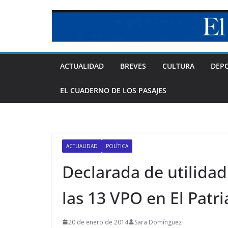
Skip
to
content
ACTUALIDAD
BREVES
CULTURA
DEP
EL CUADERNO DE LOS PASAJES
ACTUALIDAD
POLÍTICA
Declarada de utilidad
las 13 VPO en El Patri
20 de enero de 2014
Sara Domínguez