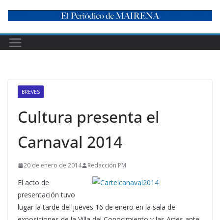
Skip
to
content
BREVES
Cultura presenta el
Carnaval 2014
20 de enero de 2014
Redacción PM
El acto de
presentación tuvo
lugar la tarde del jueves 16 de enero en la sala de
exposiciones de la Villa del Conocimiento y las Artes ante