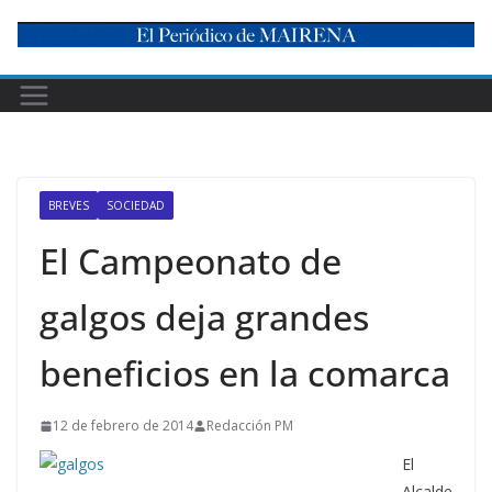
Skip
to
content
BREVES
SOCIEDAD
El Campeonato de
galgos deja grandes
beneficios en la comarca
12 de febrero de 2014
Redacción PM
El
Alcalde