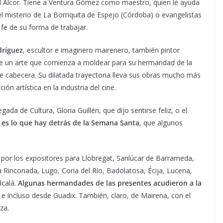
el Alcor. Tiene a Ventura Gómez como maestro, quien le ayuda
misterio de La Borriquita de Espejo (Córdoba) o evangelistas
fe de su forma de trabajar.
ríguez
, escultor e imaginero mairenero, también pintor
 de un arte que comienza a moldear para su hermandad de la
de cabecera. Su dilatada trayectoria lleva sus obras mucho más
ón artística en la industria del cine.
da de Cultura, Gloria Guillén, que dijo sentirse feliz, o el
s es lo que hay detrás de la Semana Santa
, que algunos
s por los expositores para Llobregat, Sanlúcar de Barrameda,
a Rinconada, Lugo, Coria del Río, Badolatosa, Écija, Lucena,
lcalá.
Algunas hermandades de las presentes acudieron a la
o e incluso desde Guadix. También, claro, de Mairena, con el
za.