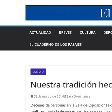
Skip
to
content
ACTUALIDAD
BREVES
CULTURA
DEP
EL CUADERNO DE LOS PASAJES
CULTURA
Nuestra tradición hec
08 de marzo de 2014
Sara Domínguez
Decenas de personas en la Sala de Exposiciones de
multitudinaria
la de una exposición que con fotogr