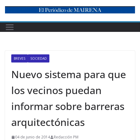
Skip
to
content
BREVES
SOCIEDAD
Nuevo sistema para que
los vecinos puedan
informar sobre barreras
arquitectónicas
04 de junio de 2014
Redacción PM