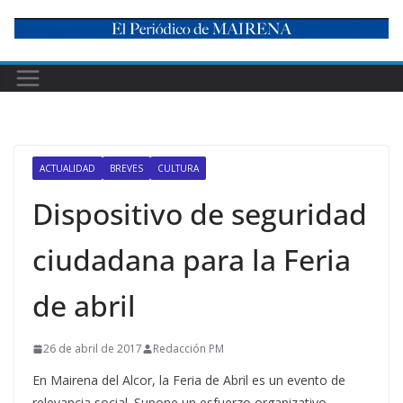
Skip
to
content
ACTUALIDAD
BREVES
CULTURA
Dispositivo de seguridad
ciudadana para la Feria
de abril
26 de abril de 2017
Redacción PM
En Mairena del Alcor, la Feria de Abril es un evento de
relevancia social. Supone un esfuerzo organizativo