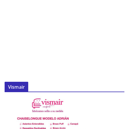
Vismair