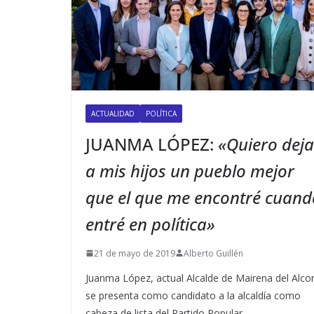
ACTUALIDAD
POLÍTICA
JUANMA LÓPEZ:
«Quiero deja
a mis hijos un pueblo mejor
que el que me encontré cuand
entré en política»
21 de mayo de 2019
Alberto Guillén
Juanma López, actual Alcalde de Mairena del Alcor
se presenta como candidato a la alcaldía como
cabeza de lista del Partido Popular