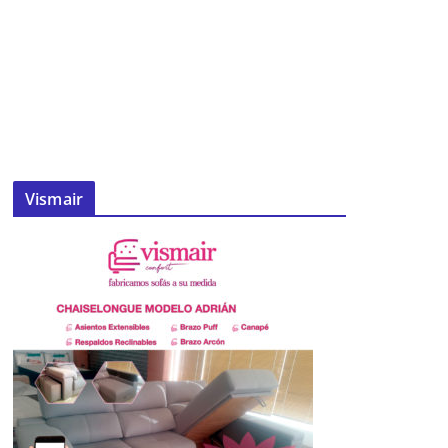
Vismair