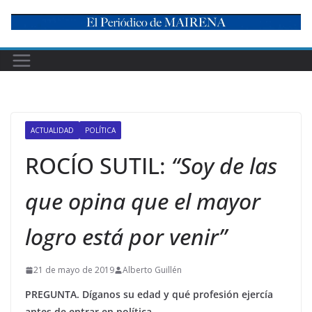
Skip
to
content
ACTUALIDAD
POLÍTICA
ROCÍO SUTIL:
“Soy de las
que opina que el mayor
logro está por venir”
21 de mayo de 2019
Alberto Guillén
PREGUNTA. Díganos su edad y qué profesión ejercía
antes de entrar en política.