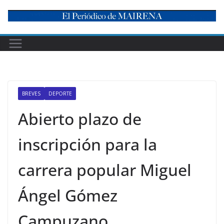
Skip
to
content
BREVES
DEPORTE
Abierto plazo de
inscripción para la
carrera popular Miguel
Ángel Gómez
Campuzano