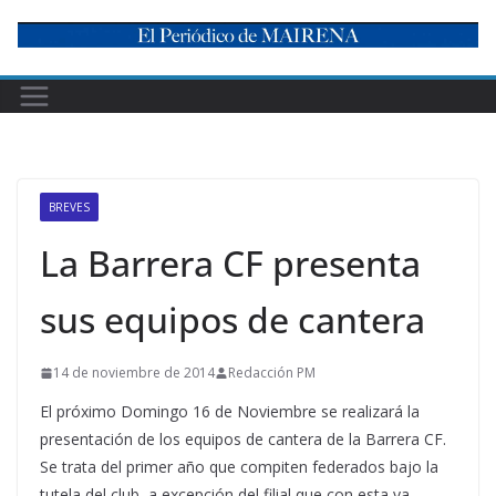
Skip
to
content
BREVES
La Barrera CF presenta
sus equipos de cantera
14 de noviembre de 2014
Redacción PM
El próximo Domingo 16 de Noviembre se realizará la
presentación de los equipos de cantera de la Barrera CF.
Se trata del primer año que compiten federados bajo la
tutela del club, a excepción del filial que con esta ya