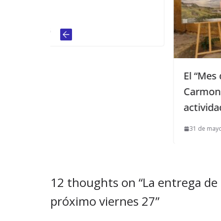
El “Mes del Patrimonio” vuelve
Carmona con más de treinta
actividades culturales estivale
31 de mayo de 2025
12 thoughts on “
La entrega de 
próximo viernes 27
”