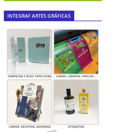
INTEGRAF ARTES GRÁFICAS
Opinión del Partido Andalucista de
Mairena sobre la «gasolinera de El