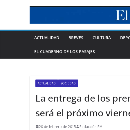
Skip
to
content
ACTUALIDAD
BREVES
CULTURA
DEP
EL CUADERNO DE LOS PASAJES
ACTUALIDAD
SOCIEDAD
La entrega de los pr
será el próximo viern
20 de febrero de 2015
Redacción PM