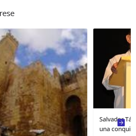
rese
Salvador Távora: «Este Encuentro es
una conquista grandísima de la