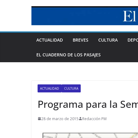
Skip
to
content
ACTUALIDAD
BREVES
CULTURA
DEP
EL CUADERNO DE LOS PASAJES
ACTUALIDAD
CULTURA
Programa para la Se
28 de marzo de 2015
Redacción PM