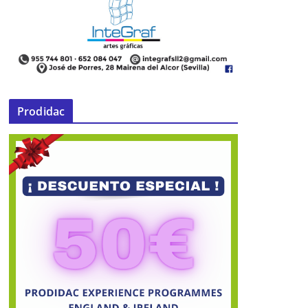
Prodidac
Fuente del Sol, CSIC y AAES
colaborarán explorando las grutas
acuáticas de El Viso del Alcor
07 de mayo de 2025