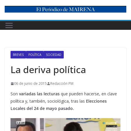
Skip
to
content
BREVES
POLÍTICA
SOCIEDAD
La deriva política
06 de junio de 2015
Redacción PM
Son
variadas las lecturas
que pueden hacerse, en clave
política y, también, sociológica, tras las
Elecciones
Locales del 24 de mayo pasado.