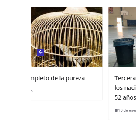
a pureza
Tercera dosis contra el Covid 
los nacidos entre 1968 y 1971 
52 años)
10 de enero de 2022