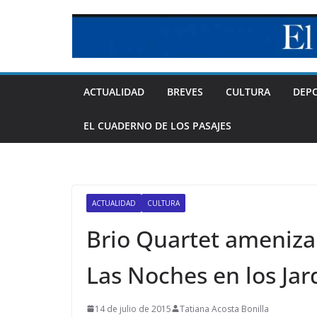
Skip
to
content
ACTUALIDAD
BREVES
CULTURA
DEP
EL CUADERNO DE LOS PASAJES
ACTUALIDAD
CULTURA
Brio Quartet ameniza
Las Noches en los Jard
14 de julio de 2015
Tatiana Acosta Bonilla